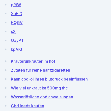
qRtW
XuHiD
HQGV
sXj
QayPT
kpAKt
Kräuterunkräuter im hof
Zutaten für reine hanfzigaretten
Kann cbd-öl ihren blutdruck beeinflussen
Wie viel unkraut ist 500mg thc
Wasserlösliche cbd anweisungen
Cbd leeds kaufen