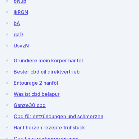
oNJb
jkRGN
bA
gaD
UsvzN
Grundiere mein körper hanföl
Bester cbd oil direktvertrieb
Entourage 2 hanföl
Was ist cbd belapur
Ganze30 cbd
Cbd für entzündungen und schmerzen
Hanf herzen rezepte frühstück
Cbd hive-partnerprogramm