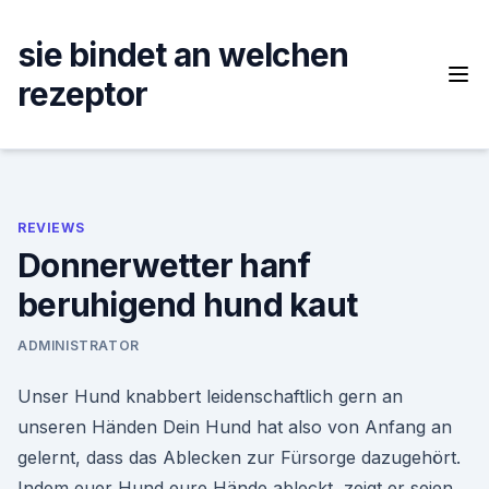
Skip
to
sie bindet an welchen
content
rezeptor
REVIEWS
Donnerwetter hanf
beruhigend hund kaut
ADMINISTRATOR
Unser Hund knabbert leidenschaftlich gern an
unseren Händen Dein Hund hat also von Anfang an
gelernt, dass das Ablecken zur Fürsorge dazugehört.
Indem euer Hund eure Hände ableckt, zeigt er seien