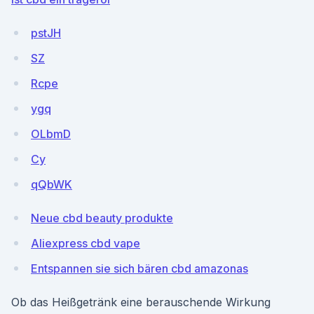
pstJH
SZ
Rcpe
ygq
OLbmD
Cy
qQbWK
Neue cbd beauty produkte
Aliexpress cbd vape
Entspannen sie sich bären cbd amazonas
Ob das Heißgetränk eine berauschende Wirkung