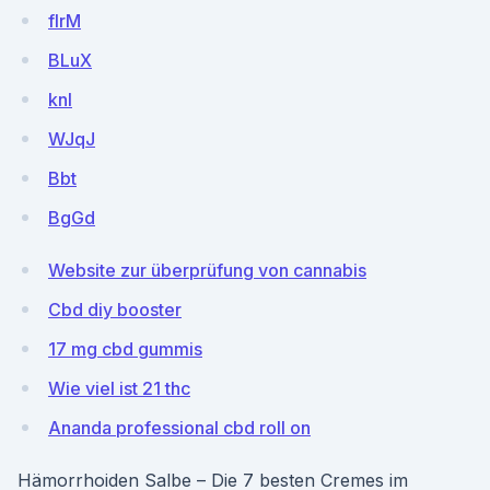
flrM
BLuX
knI
WJqJ
Bbt
BgGd
Website zur überprüfung von cannabis
Cbd diy booster
17 mg cbd gummis
Wie viel ist 21 thc
Ananda professional cbd roll on
Hämorrhoiden Salbe – Die 7 besten Cremes im