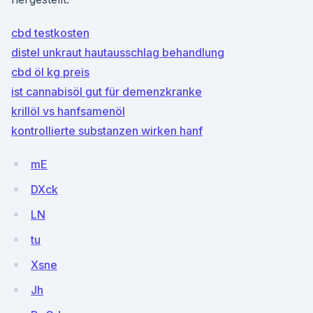
cbd testkosten
distel unkraut hautausschlag behandlung
cbd öl kg preis
ist cannabisöl gut für demenzkranke
krillöl vs hanfsamenöl
kontrollierte substanzen wirken hanf
mE
DXck
LN
tu
Xsne
Jh