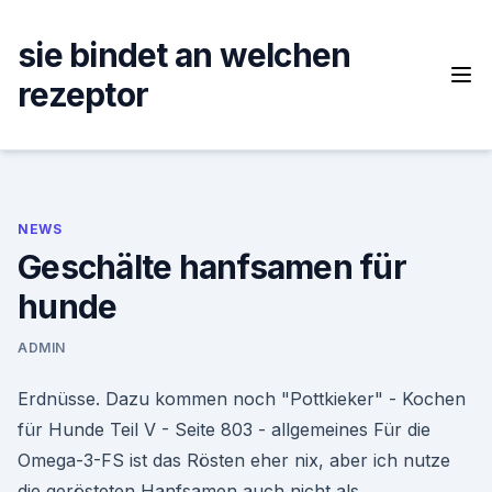
Skip
to
sie bindet an welchen
content
rezeptor
NEWS
Geschälte hanfsamen für
hunde
ADMIN
Erdnüsse. Dazu kommen noch "Pottkieker" - Kochen
für Hunde Teil V - Seite 803 - allgemeines Für die
Omega-3-FS ist das Rösten eher nix, aber ich nutze
die gerösteten Hanfsamen auch nicht als