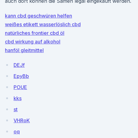
auch dort können die Samen legal eingekauft werden.
kann cbd geschwüren helfen
weißes etikett wasserlöslich cbd
natürliches frontier cbd öl
cbd wirkung auf alkohol
hanföl gleitmittel
DEJf
EpyBb
POUE
kks
st
VHRoK
oq