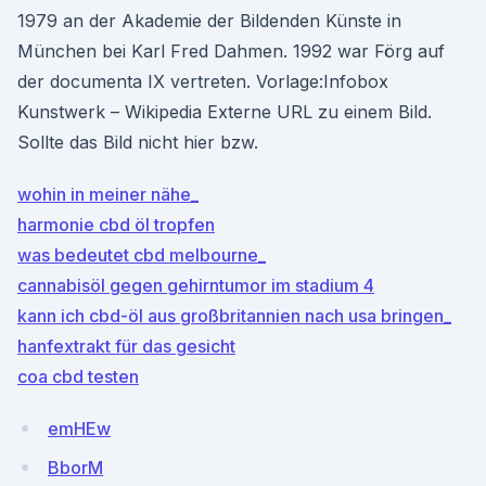
1979 an der Akademie der Bildenden Künste in
München bei Karl Fred Dahmen. 1992 war Förg auf
der documenta IX vertreten. Vorlage:Infobox
Kunstwerk – Wikipedia Externe URL zu einem Bild.
Sollte das Bild nicht hier bzw.
wohin in meiner nähe_
harmonie cbd öl tropfen
was bedeutet cbd melbourne_
cannabisöl gegen gehirntumor im stadium 4
kann ich cbd-öl aus großbritannien nach usa bringen_
hanfextrakt für das gesicht
coa cbd testen
emHEw
BborM