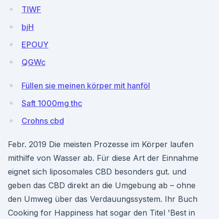
TIWF
bjH
EPOUY
QGWc
Füllen sie meinen körper mit hanföl
Saft 1000mg thc
Crohns cbd
Febr. 2019 Die meisten Prozesse im Körper laufen
mithilfe von Wasser ab. Für diese Art der Einnahme
eignet sich liposomales CBD besonders gut. und
geben das CBD direkt an die Umgebung ab – ohne
den Umweg über das Verdauungssystem. Ihr Buch
Cooking for Happiness hat sogar den Titel 'Best in